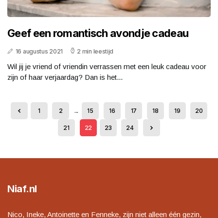
Geef een romantisch avondje cadeau
16 augustus 2021
2 min leestijd
Wil jij je vriend of vriendin verrassen met een leuk cadeau voor
zijn of haar verjaardag? Dan is het...
1
2
...
15
16
17
18
19
20
21
22
23
24
Niaf.nl
Nico, Ineke, Antoinette en Fenneke, zijn niet alleen één gezin,