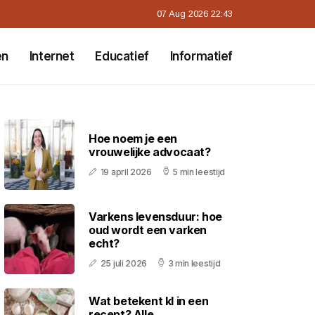
07 Aug 2026 22:43
en
Internet
Educatief
Informatief
Hoe noem je een
vrouwelijke advocaat?
19 april 2026
5 min leestijd
Varkens levensduur: hoe
oud wordt een varken
echt?
25 juli 2026
3 min leestijd
Wat betekent kl in een
recept? Alle