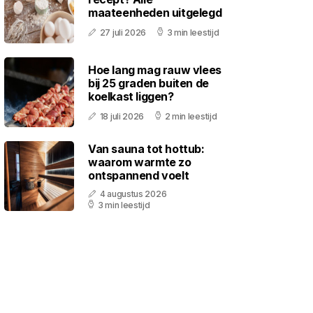
maateenheden uitgelegd
27 juli 2026
3 min leestijd
Hoe lang mag rauw vlees
bij 25 graden buiten de
koelkast liggen?
18 juli 2026
2 min leestijd
Van sauna tot hottub:
waarom warmte zo
ontspannend voelt
4 augustus 2026
3 min leestijd