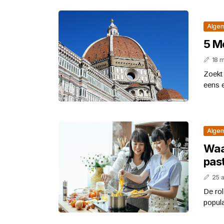
Alge
5 M
18 m
Zoekt
eens e
Alge
Waa
pas
25 
De rol
popula