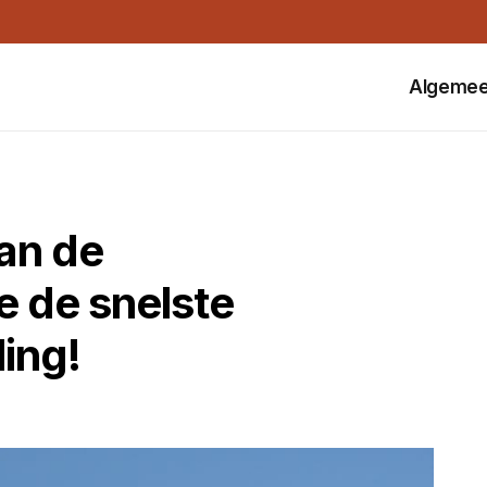
Algeme
van de
je de snelste
ling!