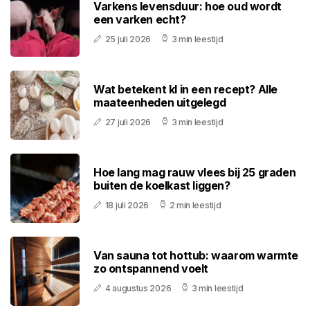
Varkens levensduur: hoe oud wordt
een varken echt?
25 juli 2026
3 min leestijd
Wat betekent kl in een recept? Alle
maateenheden uitgelegd
27 juli 2026
3 min leestijd
Hoe lang mag rauw vlees bij 25 graden
buiten de koelkast liggen?
18 juli 2026
2 min leestijd
Van sauna tot hottub: waarom warmte
zo ontspannend voelt
4 augustus 2026
3 min leestijd