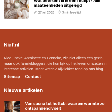
Wat betekent kl in een recept? Alle
maateenheden uitgelegd
27 juli 2026
3 min leestijd
Niaf.nl
Nico, Ineke, Antoinette en Fenneke, zijn niet alleen één gezin,
maar ook familiebloggers, die hun kijk op het leven omzetten in
interesse artikelen. Meer weten? Kijk lekker rond op ons blog.
Sitemap
Contact
Nieuwe artikelen
Van sauna tot hottub: waarom warmte zo
ontspannend voelt