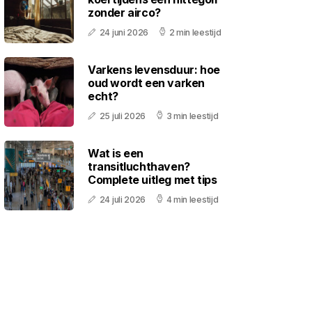
zonder airco?
24 juni 2026
2 min leestijd
Varkens levensduur: hoe
oud wordt een varken
echt?
25 juli 2026
3 min leestijd
Wat is een
transitluchthaven?
Complete uitleg met tips
24 juli 2026
4 min leestijd