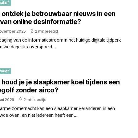
matief
 ontdek je betrouwbaar nieuws in een
 van online desinformatie?
november 2025
2 min leestijd
daging van de informatiestroomIn het huidige digitale tijdperk
 we dagelijks overspoeld...
matief
houd je je slaapkamer koel tijdens een
egolf zonder airco?
uni 2026
2 min leestijd
arme zomernacht kan een slaapkamer veranderen in een
de oven, en niet iedereen heeft een...