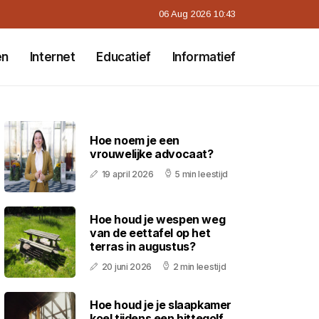
06 Aug 2026 10:43
en
Internet
Educatief
Informatief
Hoe noem je een
vrouwelijke advocaat?
19 april 2026
5 min leestijd
Hoe houd je wespen weg
van de eettafel op het
terras in augustus?
20 juni 2026
2 min leestijd
Hoe houd je je slaapkamer
koel tijdens een hittegolf