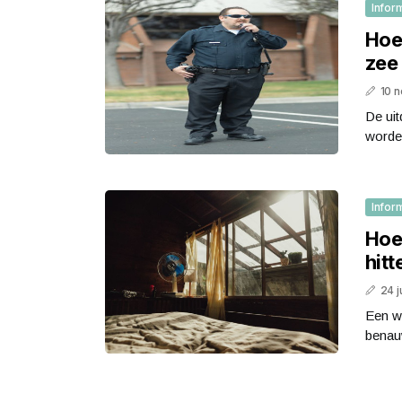
Infor
Hoe
zee
10 
De uit
worden
Infor
Hoe 
hitt
24 j
Een w
benauw