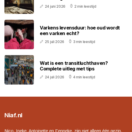
24 juni 2026
2 min leestijd
Varkens levensduur: hoe oud wordt
een varken echt?
25 juli 2026
3 min leestijd
Wat is een transitluchthaven?
Complete uitleg met tips
24 juli 2026
4 min leestijd
Niaf.nl
Nico, Ineke, Antoinette en Fenneke, zijn niet alleen één gezin,