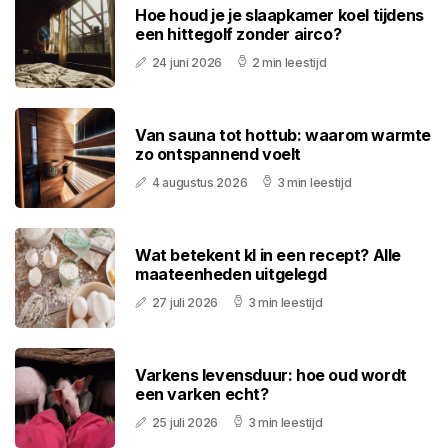
Hoe houd je je slaapkamer koel tijdens
een hittegolf zonder airco?
24 juni 2026
2 min leestijd
Van sauna tot hottub: waarom warmte
zo ontspannend voelt
4 augustus 2026
3 min leestijd
Wat betekent kl in een recept? Alle
maateenheden uitgelegd
27 juli 2026
3 min leestijd
Varkens levensduur: hoe oud wordt
een varken echt?
25 juli 2026
3 min leestijd