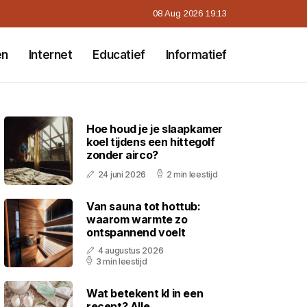
08 Aug 2026 19:13
en
Internet
Educatief
Informatief
Hoe houd je je slaapkamer
koel tijdens een hittegolf
zonder airco?
24 juni 2026
2 min leestijd
Van sauna tot hottub:
waarom warmte zo
ontspannend voelt
4 augustus 2026
3 min leestijd
Wat betekent kl in een
recept? Alle