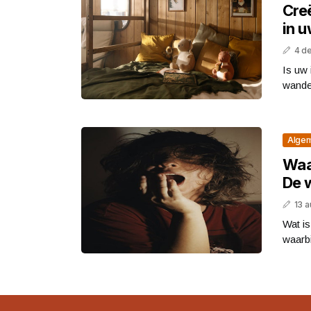
Cre
in 
4 d
Is uw
wande
Alge
Waa
De 
13 
Wat is
waarbi