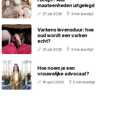
maateenheden uitgelegd
27 juli 2026
3 min leestijd
Varkens levensduur: hoe
oud wordt een varken
echt?
25 juli 2026
3 min leestijd
Hoe noem je een
vrouwelijke advocaat?
19 april 2026
5 min leestijd