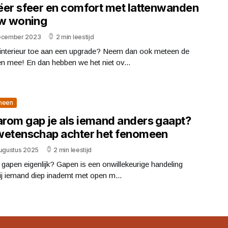
ëer sfeer en comfort met lattenwanden
uw woning
ecember 2023
2 min leestijd
 interieur toe aan een upgrade? Neem dan ook meteen de
n mee! En dan hebben we het niet ov...
meen
rom gap je als iemand anders gaapt?
wetenschap achter het fenomeen
augustus 2025
2 min leestijd
 gapen eigenlijk? Gapen is een onwillekeurige handeling
j iemand diep inademt met open m...