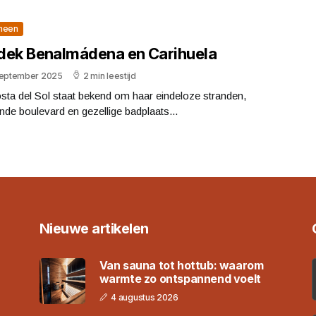
meen
dek Benalmádena en Carihuela
september 2025
2 min leestijd
sta del Sol staat bekend om haar eindeloze stranden,
nde boulevard en gezellige badplaats...
Nieuwe artikelen
Van sauna tot hottub: waarom
warmte zo ontspannend voelt
4 augustus 2026