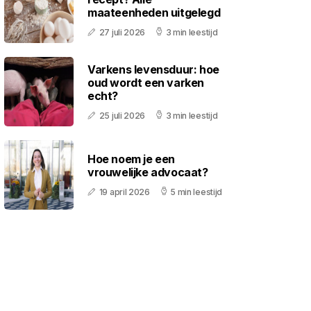
maateenheden uitgelegd
27 juli 2026
3 min leestijd
Varkens levensduur: hoe
oud wordt een varken
echt?
25 juli 2026
3 min leestijd
Hoe noem je een
vrouwelijke advocaat?
19 april 2026
5 min leestijd