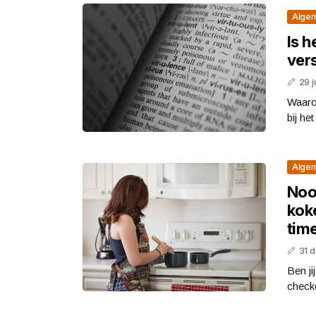
Alge
Is h
vers
29 j
Waaro
bij he
Alge
Noo
kok
time
31 
Ben ji
checke