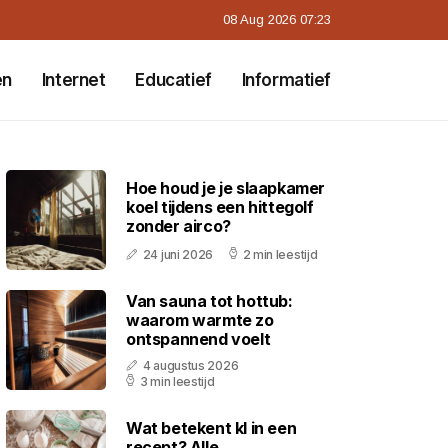
08 Aug 2026 07:23
en
Internet
Educatief
Informatief
Hoe houd je je slaapkamer
koel tijdens een hittegolf
zonder airco?
24 juni 2026
2 min leestijd
Van sauna tot hottub:
waarom warmte zo
ontspannend voelt
4 augustus 2026
3 min leestijd
Wat betekent kl in een
recept? Alle