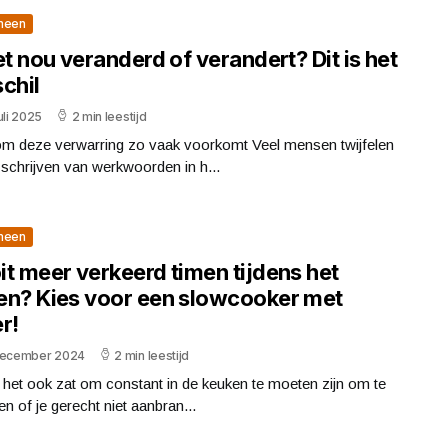
meen
et nou veranderd of verandert? Dit is het
chil
uli 2025
2 min leestijd
m deze verwarring zo vaak voorkomt Veel mensen twijfelen
t schrijven van werkwoorden in h...
meen
it meer verkeerd timen tijdens het
en? Kies voor een slowcooker met
r!
december 2024
2 min leestijd
j het ook zat om constant in de keuken te moeten zijn om te
n of je gerecht niet aanbran...