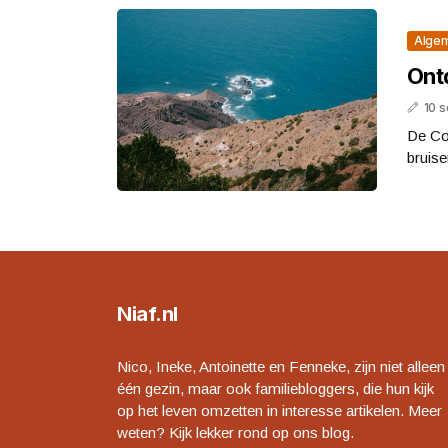
Alge
Ont
10 
De Co
bruise
Niaf.nl
Nico, Ineke, Antoinette en Fenneke, zijn niet alleen
één gezin, maar ook familiebloggers, die hun kijk
op het leven omzetten in interesse artikelen. Meer
weten? Kijk lekker rond op ons blog.