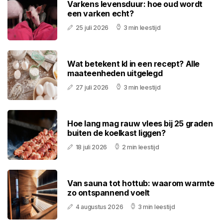
Varkens levensduur: hoe oud wordt
een varken echt?
25 juli 2026
3 min leestijd
Wat betekent kl in een recept? Alle
maateenheden uitgelegd
27 juli 2026
3 min leestijd
Hoe lang mag rauw vlees bij 25 graden
buiten de koelkast liggen?
18 juli 2026
2 min leestijd
Van sauna tot hottub: waarom warmte
zo ontspannend voelt
4 augustus 2026
3 min leestijd