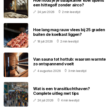
Hoe houd je je slaapkamer koel tijdens
een hittegolf zonder airco?
24 juni 2026
2 min leestijd
Hoe lang mag rauw vlees bij 25 graden
buiten de koelkast liggen?
18 juli 2026
2 min leestijd
Van sauna tot hottub: waarom warmte
zo ontspannend voelt
4 augustus 2026
3 min leestijd
Wat is een transitluchthaven?
Complete uitleg met tips
24 juli 2026
4 min leestijd