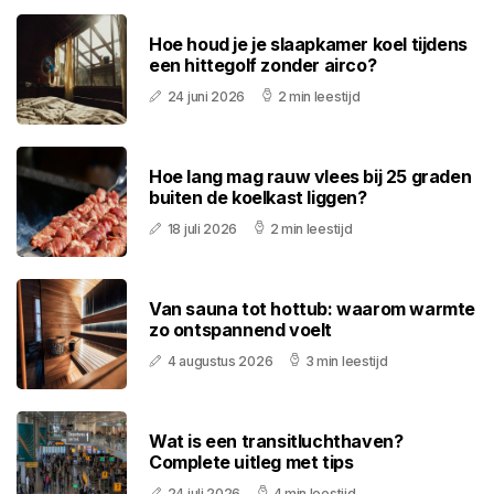
Hoe houd je je slaapkamer koel tijdens
een hittegolf zonder airco?
24 juni 2026
2 min leestijd
Hoe lang mag rauw vlees bij 25 graden
buiten de koelkast liggen?
18 juli 2026
2 min leestijd
Van sauna tot hottub: waarom warmte
zo ontspannend voelt
4 augustus 2026
3 min leestijd
Wat is een transitluchthaven?
Complete uitleg met tips
24 juli 2026
4 min leestijd