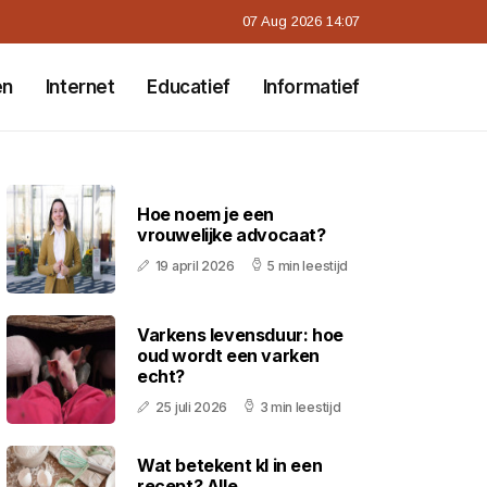
07 Aug 2026 14:07
en
Internet
Educatief
Informatief
Hoe noem je een
vrouwelijke advocaat?
19 april 2026
5 min leestijd
Varkens levensduur: hoe
oud wordt een varken
echt?
25 juli 2026
3 min leestijd
Wat betekent kl in een
recept? Alle