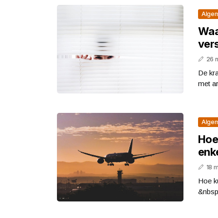
Alge
Waa
vers
26 
De kra
met ar
Alge
Hoe 
enk
18 
Hoe k
&nbsp;