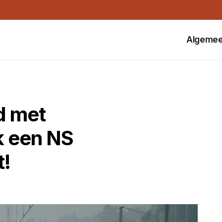
Algeme
d met
k een NS
t!