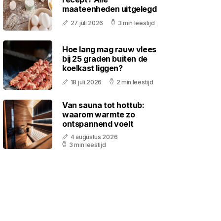
maateenheden uitgelegd
27 juli 2026
3 min leestijd
Hoe lang mag rauw vlees
bij 25 graden buiten de
koelkast liggen?
18 juli 2026
2 min leestijd
Van sauna tot hottub:
waarom warmte zo
ontspannend voelt
4 augustus 2026
3 min leestijd