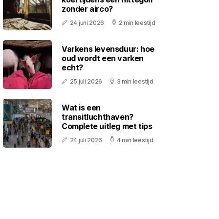
zonder airco?
24 juni 2026
2 min leestijd
Varkens levensduur: hoe
oud wordt een varken
echt?
25 juli 2026
3 min leestijd
Wat is een
transitluchthaven?
Complete uitleg met tips
24 juli 2026
4 min leestijd