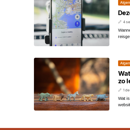
Alge
Deze
4 s
Wannee
reisge
Alge
Wat
zo l
1 d
Wat is
websit