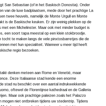
igt San Sebastian (of in het Baskisch Donostia). Onder
en van de luxe badplaatsen, mede door het prachtige La
ssen twee heuvels, namelijk de Monte Urgull en Monte
t is de Baskische keuken. Er zijn weinig plekken op de
s met een Michelinster. Maar ook met minder budget is
os, een soort tapa meestal op een klein stokbroodje.
 tocht te maken langs de vele pinxtosbarretjes die de
rwennen met hun specialiteit. Wanneer u meer tijd heeft
askische regio bezoeken.
 Italië denken meteen aan Rome en Venetië, maar
orence. Deze Italiaanse stad kende een enorme
de stad nu beschikt over een aantal indrukwekkende
uomo, oftewel de Florentijnse kathedraal en de Galleria
ijen. Maar ook prachtige paleizen zoals het Palazzo
n mogen niet ontbreken tijdens uw stedentrip. Tijdens