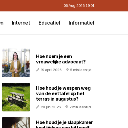
06 Aug 2026 19:01
en
Internet
Educatief
Informatief
Hoe noem je een
vrouwelijke advocaat?
19 april 2026
5 min leestijd
Hoe houd je wespen weg
van de eettafel op het
terras in augustus?
20 juni 2026
2 min leestijd
Hoe houd je je slaapkamer
koel tijdens een hittegolf