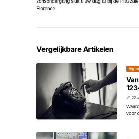
zonsondergang sluit u uw dag af bij de Piazzale
Florence.
Vergelijkbare Artikelen
Alge
Van
123
22 
Waaro
voor 