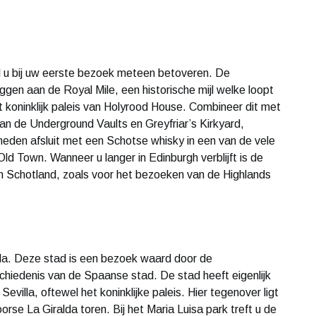
l u bij uw eerste bezoek meteen betoveren. De
iggen aan de Royal Mile, een historische mijl welke loopt
t koninklijk paleis van Holyrood House. Combineer dit met
an de Underground Vaults en Greyfriar’s Kirkyard,
den afsluit met een Schotse whisky in een van de vele
Old Town. Wanneer u langer in Edinburgh verblijft is de
 in Schotland, zoals voor het bezoeken van de Highlands
villa. Deze stad is een bezoek waard door de
iedenis van de Spaanse stad. De stad heeft eigenlijk
Sevilla, oftewel het koninklijke paleis. Hier tegenover ligt
se La Giralda toren. Bij het Maria Luisa park treft u de