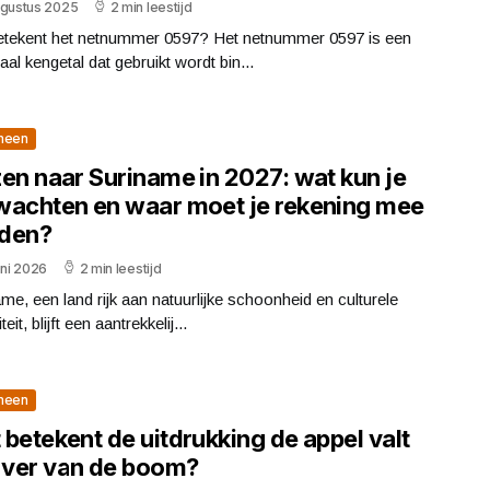
ugustus 2025
2 min leestijd
etekent het netnummer 0597? Het netnummer 0597 is een
aal kengetal dat gebruikt wordt bin...
meen
zen naar Suriname in 2027: wat kun je
wachten en waar moet je rekening mee
den?
uni 2026
2 min leestijd
me, een land rijk aan natuurlijke schoonheid en culturele
teit, blijft een aantrekkelij...
meen
betekent de uitdrukking de appel valt
t ver van de boom?