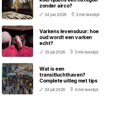
zonder airco?
24 juni 2026
2 min leestijd
Varkens levensduur: hoe
oud wordt een varken
echt?
25 juli 2026
3 min leestijd
Wat is een
transitluchthaven?
Complete uitleg met tips
24 juli 2026
4 min leestijd