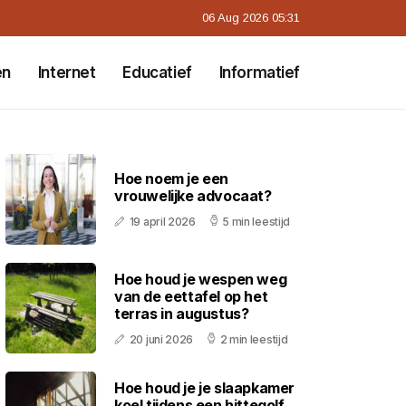
06 Aug 2026 05:31
en
Internet
Educatief
Informatief
Hoe noem je een
vrouwelijke advocaat?
19 april 2026
5 min leestijd
Hoe houd je wespen weg
van de eettafel op het
terras in augustus?
20 juni 2026
2 min leestijd
Hoe houd je je slaapkamer
koel tijdens een hittegolf