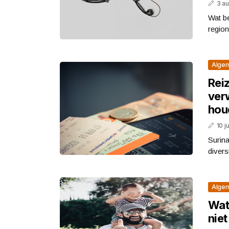
3 a
Wat b
region
Alge
Rei
ver
hou
10 j
Surina
diversi
Alge
Wat 
nie