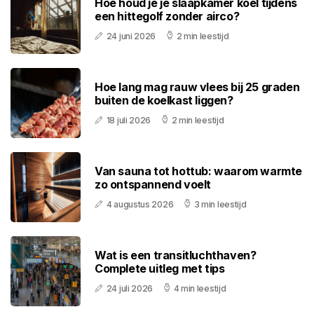
Hoe houd je je slaapkamer koel tijdens
een hittegolf zonder airco?
24 juni 2026
2 min leestijd
Hoe lang mag rauw vlees bij 25 graden
buiten de koelkast liggen?
18 juli 2026
2 min leestijd
Van sauna tot hottub: waarom warmte
zo ontspannend voelt
4 augustus 2026
3 min leestijd
Wat is een transitluchthaven?
Complete uitleg met tips
24 juli 2026
4 min leestijd