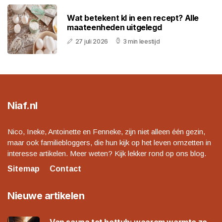
Wat betekent kl in een recept? Alle
maateenheden uitgelegd
27 juli 2026
3 min leestijd
Niaf.nl
Nico, Ineke, Antoinette en Fenneke, zijn niet alleen één gezin,
maar ook familiebloggers, die hun kijk op het leven omzetten in
interesse artikelen. Meer weten? Kijk lekker rond op ons blog.
Sitemap
Contact
Nieuwe artikelen
Van sauna tot hottub: waarom warmte zo