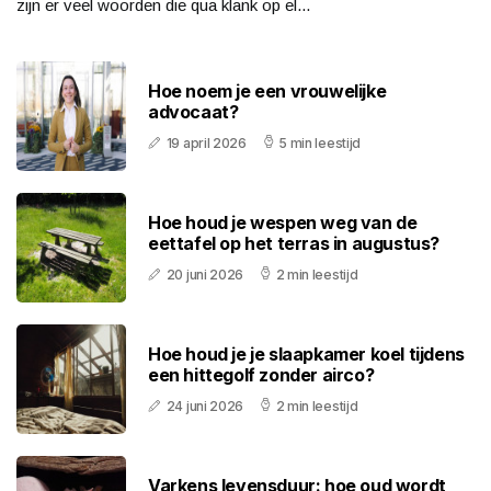
zijn er veel woorden die qua klank op el...
Hoe noem je een vrouwelijke
advocaat?
19 april 2026
5 min leestijd
Hoe houd je wespen weg van de
eettafel op het terras in augustus?
20 juni 2026
2 min leestijd
Hoe houd je je slaapkamer koel tijdens
een hittegolf zonder airco?
24 juni 2026
2 min leestijd
Varkens levensduur: hoe oud wordt