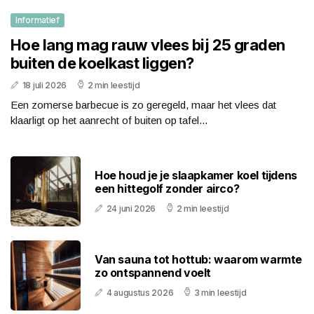
Informatief
Hoe lang mag rauw vlees bij 25 graden
buiten de koelkast liggen?
18 juli 2026
2 min leestijd
Een zomerse barbecue is zo geregeld, maar het vlees dat
klaarligt op het aanrecht of buiten op tafel...
Hoe houd je je slaapkamer koel tijdens
een hittegolf zonder airco?
24 juni 2026
2 min leestijd
Van sauna tot hottub: waarom warmte
zo ontspannend voelt
4 augustus 2026
3 min leestijd