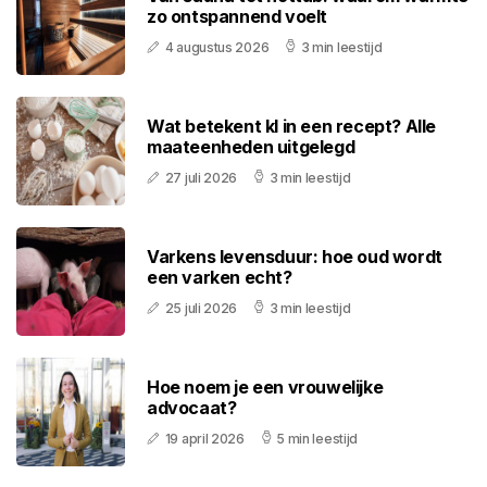
zo ontspannend voelt
4 augustus 2026
3 min leestijd
Wat betekent kl in een recept? Alle
maateenheden uitgelegd
27 juli 2026
3 min leestijd
Varkens levensduur: hoe oud wordt
een varken echt?
25 juli 2026
3 min leestijd
Hoe noem je een vrouwelijke
advocaat?
19 april 2026
5 min leestijd