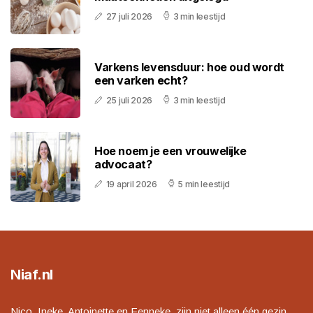
27 juli 2026
3 min leestijd
Varkens levensduur: hoe oud wordt
een varken echt?
25 juli 2026
3 min leestijd
Hoe noem je een vrouwelijke
advocaat?
19 april 2026
5 min leestijd
Niaf.nl
Nico, Ineke, Antoinette en Fenneke, zijn niet alleen één gezin,